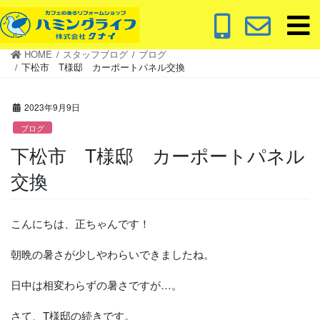
コ
ナ
ン
ビ
テ
ゲ
HOME
スタッフブログ
ブログ
ン
ー
下松市 T様邸 カーポートパネル交換
ツ
シ
に
ョ
2023年9月9日
移
ン
動
に
ブログ
移
下松市 T様邸 カーポートパネル
動
交換
こんにちは、正ちゃんです！
朝晩の暑さが少しやわらいできましたね。
日中は相変わらずの暑さですが…。
さて、T様邸の続きです。