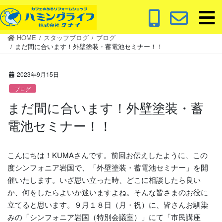
コ
ナ
ン
ビ
テ
ゲ
HOME
スタッフブログ
ブログ
ン
ー
まだ間に合います！外壁塗装・蓄電池セミナー！！
ツ
シ
に
ョ
2023年9月15日
移
ン
動
に
ブログ
移
まだ間に合います！外壁塗装・蓄
動
電池セミナー！！
こんにちは！KUMAさんです。前回お伝えしたように、この
度シンフォニア岩国で、「外壁塗装・蓄電池セミナー」を開
催いたします。いざ思い立った時、どこに相談したら良い
か、何をしたらよいか迷いますよね。そんな皆さまのお役に
立てると思います。９月１８日（月・祝）に、皆さんお馴染
みの「シンフォニア岩国（特別会議室）」にて「市民講座