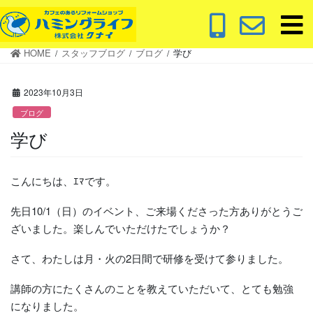
コ
ナ
ン
ビ
テ
ゲ
HOME
スタッフブログ
ブログ
学び
ン
ー
ツ
シ
に
ョ
2023年10月3日
移
ン
ブログ
動
に
学び
移
動
こんにちは、ｴﾏです。
先日10/1（日）のイベント、ご来場くださった方ありがとうご
ざいました。楽しんでいただけたでしょうか？
さて、わたしは月・火の2日間で研修を受けて参りました。
講師の方にたくさんのことを教えていただいて、とても勉強
になりました。