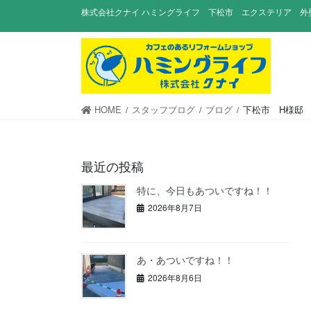
コ
ナ
株式会社クナイ ハミングライフ 下松市 エクステリア 外
ン
ビ
テ
ゲ
ン
ー
ツ
シ
に
ョ
移
ン
HOME
スタッフブログ
ブログ
下松市 H様邸
動
に
移
動
最近の投稿
特に、今日もあついですね！！
2026年8月7日
あ・あついですね！！
2026年8月6日