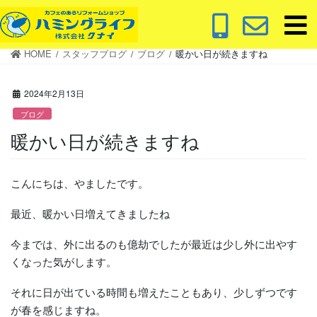
コ
ナ
ン
ビ
テ
ゲ
HOME
スタッフブログ
ブログ
暖かい日が続きますね
ン
ー
ツ
シ
に
ョ
2024年2月13日
移
ン
ブログ
動
に
暖かい日が続きますね
移
動
こんにちは、やましたです。
最近、暖かい日増えてきましたね
今までは、外に出るのも億劫でしたが最近は少し外に出やす
くなった気がします。
それに日が出ている時間も増えたこともあり、少しずつです
が春を感じますね。