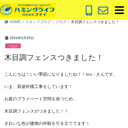
コ
ナ
ン
ビ
テ
ゲ
HOME
スタッフブログ
ブログ
木目調フェンスつきました！
ン
ー
ツ
シ
に
ョ
2024年5月30日
移
ン
ブログ
動
に
木目調フェンスつきました！
移
動
こんにちは！いい季節になりましたね！！mu－さんです。
いま、新築外構工事をしています！
お庭のプライベート空間を保つため、
木目調フェンスがつきました！！
きれいな色が建物の外観を引き立ててます！