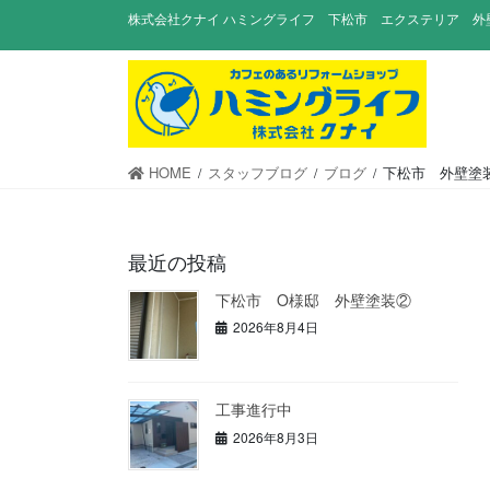
コ
ナ
株式会社クナイ ハミングライフ 下松市 エクステリア 外
ン
ビ
テ
ゲ
ン
ー
ツ
シ
に
ョ
移
ン
HOME
スタッフブログ
ブログ
下松市 外壁塗
動
に
移
動
最近の投稿
下松市 O様邸 外壁塗装②
2026年8月4日
工事進行中
2026年8月3日