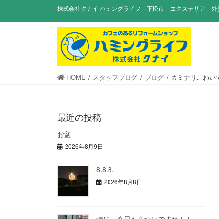
コ
ナ
株式会社クナイ ハミングライフ 下松市 エクステリア 外
ン
ビ
テ
ゲ
ン
ー
ツ
シ
に
ョ
移
ン
HOME
スタッフブログ
ブログ
カミナリこわい
動
に
移
動
最近の投稿
お盆
2026年8月9日
8.8.8.
2026年8月8日
特に、今日もあついですね！！