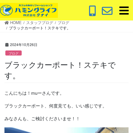
コ
ナ
ン
ビ
テ
ゲ
HOME
スタッフブログ
ブログ
ン
ー
ブラックカーポート！ステキです。
ツ
シ
に
ョ
2024年10月26日
移
ン
動
に
ブログ
移
ブラックカーポート！ステキで
動
す。
こんにちは！muーさんです。
ブラックカーポート、何度見ても、いい感じです。
みなさんも、ご検討くださいませ！！