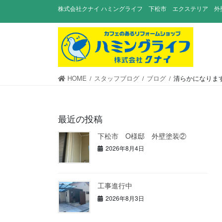
コ
ナ
株式会社クナイ ハミングライフ 下松市 エクステリア 外
ン
ビ
テ
ゲ
ン
ー
ツ
シ
に
ョ
移
ン
HOME
スタッフブログ
ブログ
清らかになりま
動
に
移
動
最近の投稿
下松市 O様邸 外壁塗装②
2026年8月4日
工事進行中
2026年8月3日