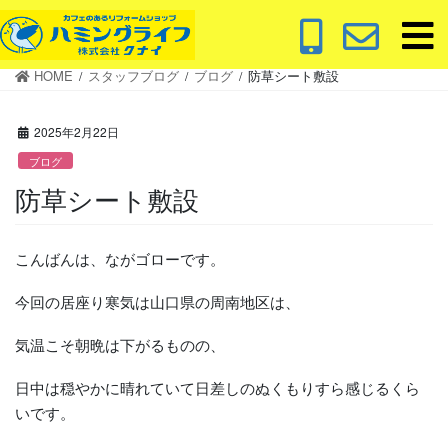
コ
ナ
ン
ビ
テ
ゲ
HOME
スタッフブログ
ブログ
防草シート敷設
ン
ー
ツ
シ
に
ョ
2025年2月22日
移
ン
ブログ
動
に
防草シート敷設
移
動
こんばんは、ながゴローです。
今回の居座り寒気は山口県の周南地区は、
気温こそ朝晩は下がるものの、
日中は穏やかに晴れていて日差しのぬくもりすら感じるくら
いです。