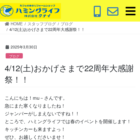
コ
ナ
ン
ビ
テ
ゲ
HOME
スタッフブログ
ブログ
ン
ー
4/12(土)おかげさまで22周年大感謝祭！！
ツ
シ
に
ョ
2025年3月30日
移
ン
動
に
ブログ
移
4/12(土)おかげさまで22周年大感謝
動
祭！！
こんにちは！mu－さんです。
急にまた寒くなりましたね！
ジャンバーがしまえないですね！！
ところで、ハミングライフでは春のイベントを開催します！
キッチンカーも来ますよっ！
ぜひ、お越しくださいませ！