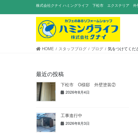
コ
ナ
株式会社クナイ ハミングライフ 下松市 エクステリア 外
ン
ビ
テ
ゲ
ン
ー
ツ
シ
に
ョ
移
ン
HOME
スタッフブログ
ブログ
気をつけてくだ
動
に
移
動
最近の投稿
下松市 O様邸 外壁塗装②
2026年8月4日
工事進行中
2026年8月3日