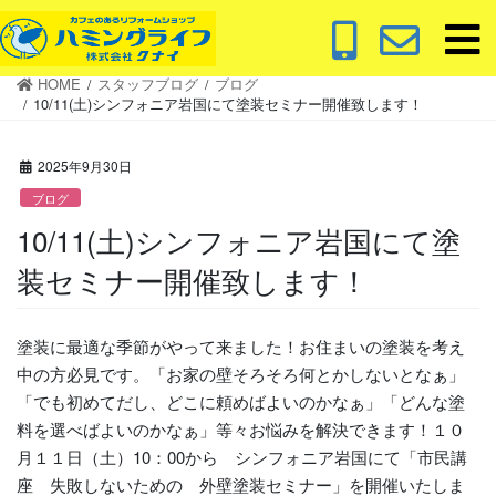
コ
ナ
ン
ビ
テ
ゲ
HOME
スタッフブログ
ブログ
ン
ー
10/11(土)シンフォニア岩国にて塗装セミナー開催致します！
ツ
シ
に
ョ
2025年9月30日
移
ン
動
に
ブログ
移
10/11(土)シンフォニア岩国にて塗
動
装セミナー開催致します！
塗装に最適な季節がやって来ました！お住まいの塗装を考え
中の方必見です。「お家の壁そろそろ何とかしないとなぁ」
「でも初めてだし、どこに頼めばよいのかなぁ」「どんな塗
料を選べばよいのかなぁ」等々お悩みを解決できます！１０
月１１日（土）10：00から シンフォニア岩国にて「市民講
座 失敗しないための 外壁塗装セミナー」を開催いたしま