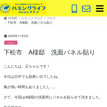
コ
ナ
ン
ビ
テ
ゲ
HOME
スタッフブログ
ブログ
ン
ー
下松市 A様邸 洗面パネル貼り
ツ
シ
に
ョ
2025年11月3日
移
ン
動
に
ブログ
移
下松市 A様邸 洗面パネル貼り
動
こんにちは、正ちゃんです！
今日は日中でも肌寒い日でしたね。
風が強い時間もありましたし…。
さて、今回はA様邸の洗面所にパネルを貼らせて頂きました。