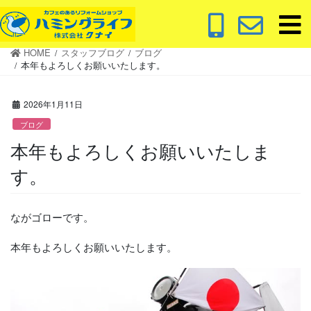
コ
ナ
ン
ビ
テ
ゲ
HOME
スタッフブログ
ブログ
ン
ー
本年もよろしくお願いいたします。
ツ
シ
に
ョ
2026年1月11日
移
ン
動
に
ブログ
移
本年もよろしくお願いいたしま
動
す。
ながゴローです。
本年もよろしくお願いいたします。