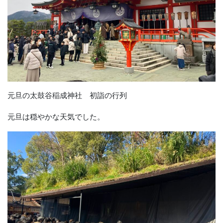
元旦の太鼓谷稲成神社 初詣の行列
元旦は穏やかな天気でした。