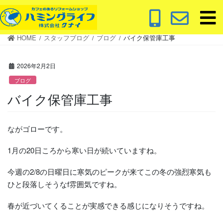
コ
ナ
ン
ビ
テ
ゲ
HOME
スタッフブログ
ブログ
バイク保管庫工事
ン
ー
ツ
シ
に
ョ
2026年2月2日
移
ン
ブログ
動
に
バイク保管庫工事
移
動
ながゴローです。
1月の20日ころから寒い日が続いていますね。
今週の2/8の日曜日に寒気のピークが来てこの冬の強烈寒気も
ひと段落しそうなf雰囲気ですね。
春が近づいてくることが実感できる感じになりそうですね。