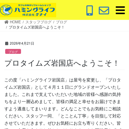
コ
ナ
ン
ビ
テ
ゲ
HOME
スタッフブログ
ブログ
ン
ー
プロタイムズ岩国店へようこそ！
ツ
シ
に
ョ
2026年4月21日
移
ン
動
に
ブログ
移
プロタイムズ岩国店へようこそ！
動
この度「ハミングライフ岩国店」は屋号を変更し、「プロタ
イムズ岩国店」として４月１１日にグランドオープンいたし
ました。これまで支えていただいた地域の皆様へ感謝の気持
ちをより一層込めまして、皆様の満足と幸せをお届けできま
すよう邁進してまいります。どんなことでもお気軽にご相談
ください。スタッフ一同、「とことん丁寧」を目指して対応
させていただきます。ぜひお気軽にお立ち寄りください。皆