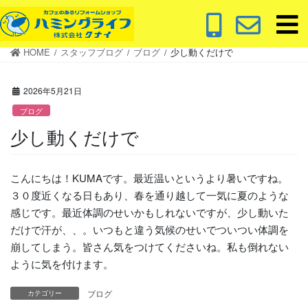
コ
ナ
ン
ビ
テ
ゲ
HOME
スタッフブログ
ブログ
少し動くだけで
ン
ー
ツ
シ
に
ョ
2026年5月21日
移
ン
ブログ
動
に
少し動くだけで
移
動
こんにちは！KUMAです。最近温いというより暑いですね。
３０度近くなる日もあり、春を通り越して一気に夏のような
感じです。最近体調のせいかもしれないですが、少し動いた
だけで汗が、、。いつもと違う気候のせいでついつい体調を
崩してしまう。皆さん気をつけてくださいね。私も倒れない
ように気を付けます。
ブログ
カテゴリー