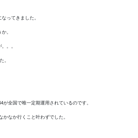
になってきました。
うか。
が。。。
た。
64が全国で唯一定期運用されているのです。
、なかなか行くこと叶わずでした。