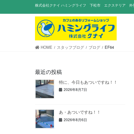
コ
ナ
株式会社クナイ ハミングライフ 下松市 エクステリア 外
ン
ビ
テ
ゲ
ン
ー
ツ
シ
に
ョ
移
ン
HOME
スタッフブログ
ブログ
EF64
動
に
移
動
最近の投稿
特に、今日もあついですね！！
2026年8月7日
あ・あついですね！！
2026年8月6日