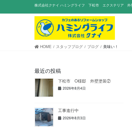
コ
ナ
株式会社クナイ ハミングライフ 下松市 エクステリア 外
ン
ビ
テ
ゲ
ン
ー
ツ
シ
に
ョ
移
ン
HOME
スタッフブログ
ブログ
美味い！
動
に
移
動
最近の投稿
下松市 O様邸 外壁塗装②
2026年8月4日
工事進行中
2026年8月3日