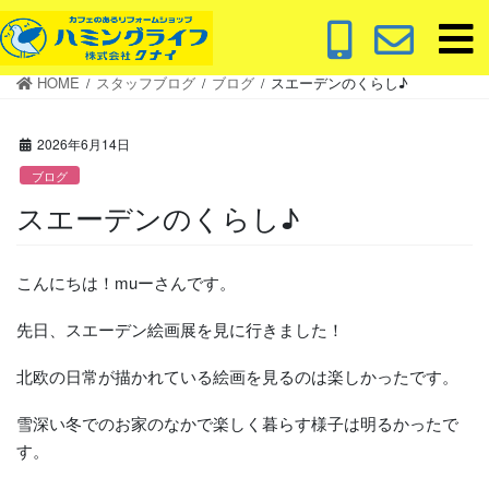
コ
ナ
ン
ビ
テ
ゲ
HOME
スタッフブログ
ブログ
スエーデンのくらし♪
ン
ー
ツ
シ
に
ョ
2026年6月14日
移
ン
ブログ
動
に
スエーデンのくらし♪
移
動
こんにちは！muーさんです。
先日、スエーデン絵画展を見に行きました！
北欧の日常が描かれている絵画を見るのは楽しかったです。
雪深い冬でのお家のなかで楽しく暮らす様子は明るかったで
す。