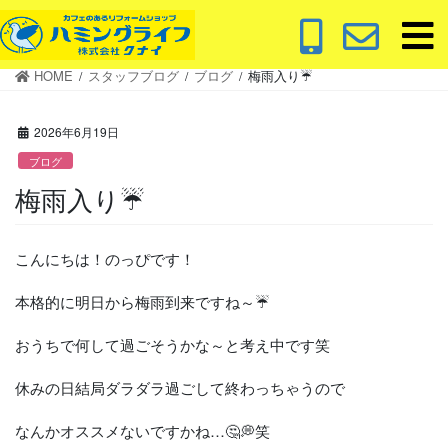
コ
ナ
ン
ビ
テ
ゲ
HOME
スタッフブログ
ブログ
梅雨入り☔
ン
ー
ツ
シ
に
ョ
2026年6月19日
移
ン
ブログ
動
に
梅雨入り☔
移
動
こんにちは！のっぴです！
本格的に明日から梅雨到来ですね～☔️
おうちで何して過ごそうかな～と考え中です笑
休みの日結局ダラダラ過ごして終わっちゃうので
なんかオススメないですかね…🤔💭笑