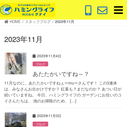
コ
ナ
ン
ビ
テ
ゲ
HOME
スタッフブログ
2023年11月
ン
ー
ツ
シ
2023年11月
に
ョ
移
ン
動
に
2023年11月4日
移
動
ブログ
あたたかいですね～？
11月なのに。あたたかいですねぇーmuーさんです！ この3連休
は、みなさんお出かけですか？ 紅葉も？まだなのか？ あつい日が
続いていますね。 今日、ハミングライフの ガーデンにお住いのコ
イさんたちは、 池のお掃除のため、 […]
2023年11月3日
ブログ