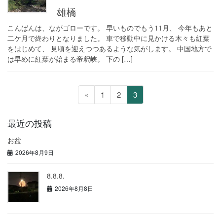
雄橋
こんばんは、ながゴローです。 早いものでもう11月、 今年もあと
二ケ月で終わりとなりました。 車で移動中に見かける木々も紅葉
をはじめて、 見頃を迎えつつあるような気がします。 中国地方で
は早めに紅葉が始まる帝釈峡。 下の […]
投
ペ
ペ
ペ
«
1
2
3
稿
ー
ー
ー
の
ジ
ジ
ジ
最近の投稿
ペ
お盆
ー
2026年8月9日
ジ
送
8.8.8.
り
2026年8月8日