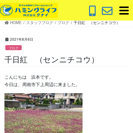
コ
ナ
ン
ビ
テ
ゲ
HOME
スタッフブログ
ブログ
千日紅 （センニチコウ）
ン
ー
ツ
シ
に
ョ
2021年8月6日
移
ン
ブログ
動
に
千日紅 （センニチコウ）
移
動
こんにちは 浜本です。
今日は、周南市下上周辺に来ました。