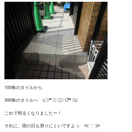
100角のタイルから
300角のタイルへ \(
॑꒳ ॑
\三/
॑꒳ ॑
)/
これで明るくなりましたー！
それに、雨の日も滑りにくいですよっ ᕙ( ˙-˙ )ᕗ