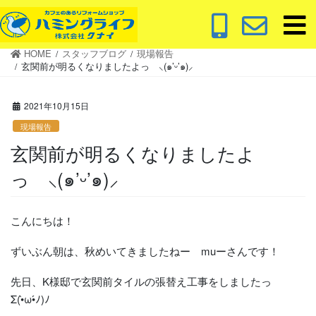
コ
ナ
ン
ビ
テ
ゲ
HOME
スタッフブログ
現場報告
ン
ー
玄関前が明るくなりましたよっ ⸜(๑’ᵕ’๑)⸝
ツ
シ
に
ョ
2021年10月15日
移
ン
動
に
現場報告
移
玄関前が明るくなりましたよ
動
っ ⸜(๑’ᵕ’๑)⸝
こんにちは！
ずいぶん朝は、秋めいてきましたねー muーさんです！
先日、K様邸で玄関前タイルの張替え工事をしましたっ
Σ(•̀ω•́ﾉ)ﾉ