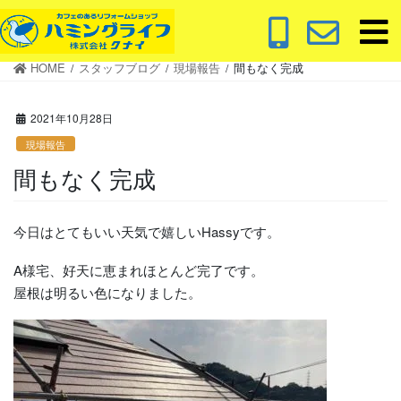
コ
ナ
ン
ビ
テ
ゲ
HOME
スタッフブログ
現場報告
間もなく完成
ン
ー
ツ
シ
に
ョ
2021年10月28日
移
ン
現場報告
動
に
間もなく完成
移
動
今日はとてもいい天気で嬉しいHassyです。
A様宅、好天に恵まれほとんど完了です。
屋根は明るい色になりました。