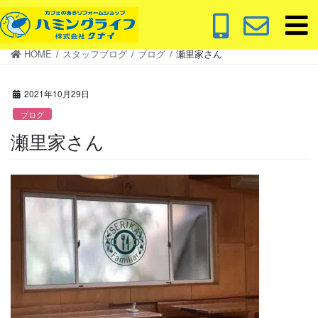
コ
ナ
ン
ビ
テ
ゲ
HOME
スタッフブログ
ブログ
瀬里家さん
ン
ー
ツ
シ
に
ョ
2021年10月29日
移
ン
ブログ
動
に
瀬里家さん
移
動