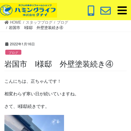
コ
ナ
ン
ビ
テ
ゲ
HOME
スタッフブログ
ブログ
ン
ー
岩国市 I様邸 外壁塗装続き④
ツ
シ
に
ョ
2022年1月16日
移
ン
動
に
ブログ
移
岩国市 I様邸 外壁塗装続き④
動
こんにちは、正ちゃんです！
相変わらず寒い日が続いていますね。
さて、I様邸続きです。