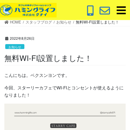
コ
ナ
ン
ビ
テ
ゲ
HOME
スタッフブログ
お知らせ
無料WI-FI設置しました！
ン
ー
ツ
シ
に
ョ
2022年8月26日
移
ン
お知らせ
動
に
無料WI-FI設置しました！
移
動
こんにちは。ベクスンヨンです。
今回、スターリーカフェでWI-FIとコンセントが使えるように
なりました！