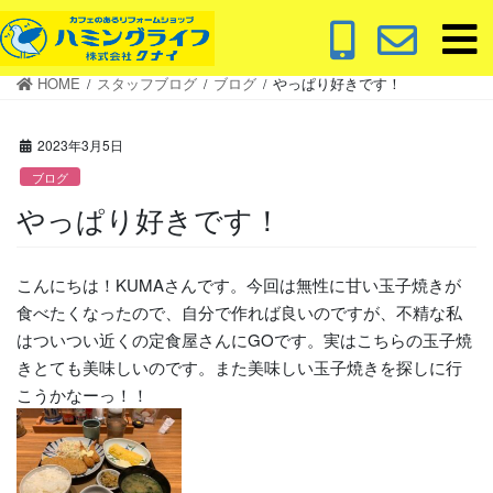
コ
ナ
ン
ビ
テ
ゲ
HOME
スタッフブログ
ブログ
やっぱり好きです！
ン
ー
ツ
シ
に
ョ
2023年3月5日
移
ン
ブログ
動
に
やっぱり好きです！
移
動
こんにちは！KUMAさんです。今回は無性に甘い玉子焼きが
食べたくなったので、自分で作れば良いのですが、不精な私
はついつい近くの定食屋さんにGOです。実はこちらの玉子焼
きとても美味しいのです。また美味しい玉子焼きを探しに行
こうかなーっ！！