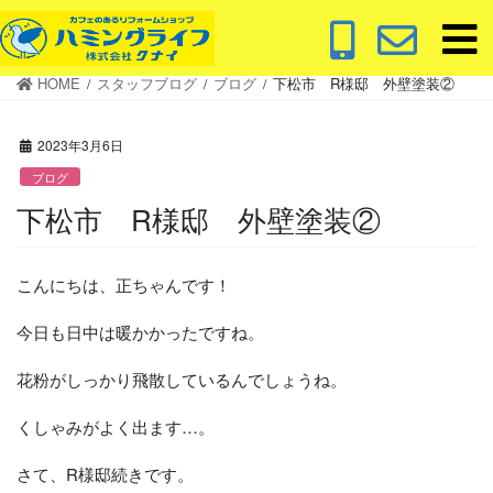
コ
ナ
ン
ビ
テ
ゲ
HOME
スタッフブログ
ブログ
下松市 R様邸 外壁塗装②
ン
ー
ツ
シ
に
ョ
2023年3月6日
移
ン
ブログ
動
に
下松市 R様邸 外壁塗装②
移
動
こんにちは、正ちゃんです！
今日も日中は暖かかったですね。
花粉がしっかり飛散しているんでしょうね。
くしゃみがよく出ます…。
さて、R様邸続きです。