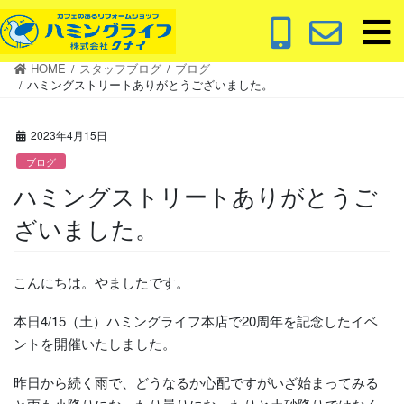
コ
ナ
ン
ビ
テ
ゲ
HOME
スタッフブログ
ブログ
ン
ー
ハミングストリートありがとうございました。
ツ
シ
に
ョ
2023年4月15日
移
ン
動
に
ブログ
移
ハミングストリートありがとうご
動
ざいました。
こんにちは。やましたです。
本日4/15（土）ハミングライフ本店で20周年を記念したイベ
ントを開催いたしました。
昨日から続く雨で、どうなるか心配ですがいざ始まってみる