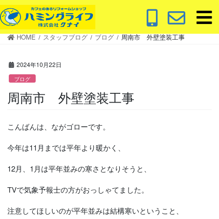
コ
ナ
ン
ビ
テ
ゲ
HOME
スタッフブログ
ブログ
周南市 外壁塗装工事
ン
ー
ツ
シ
に
ョ
2024年10月22日
移
ン
ブログ
動
に
周南市 外壁塗装工事
移
動
こんばんは、ながゴローです。
今年は11月までは平年より暖かく、
12月、1月は平年並みの寒さとなりそうと、
TVで気象予報士の方がおっしゃてました。
注意してほしいのが平年並みは結構寒いということ、