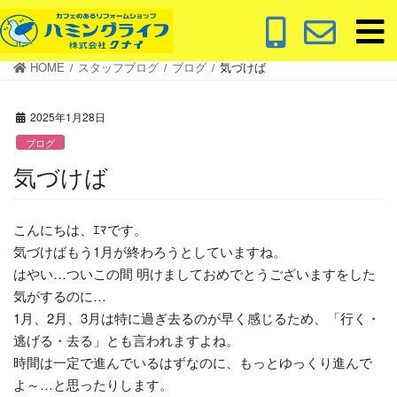
コ
ナ
ン
ビ
テ
ゲ
HOME
スタッフブログ
ブログ
気づけば
ン
ー
ツ
シ
に
ョ
2025年1月28日
移
ン
ブログ
動
に
気づけば
移
動
こんにちは、ｴﾏです。
気づけばもう1月が終わろうとしていますね。
はやい…ついこの間 明けましておめでとうございますをした
気がするのに…
1月、2月、3月は特に過ぎ去るのが早く感じるため、「行く・
逃げる・去る」とも言われますよね。
時間は一定で進んでいるはずなのに、もっとゆっくり進んで
よ～…と思ったりします。