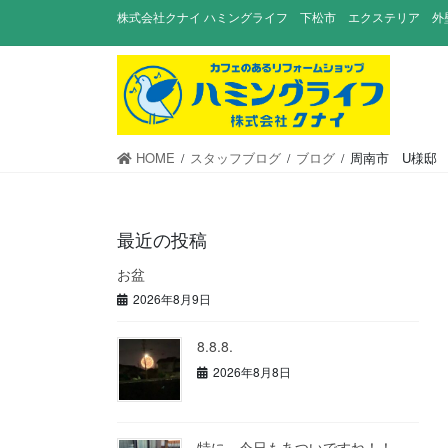
コ
ナ
株式会社クナイ ハミングライフ 下松市 エクステリア 外
ン
ビ
テ
ゲ
ン
ー
ツ
シ
に
ョ
移
ン
HOME
スタッフブログ
ブログ
周南市 U様邸
動
に
移
動
最近の投稿
お盆
2026年8月9日
8.8.8.
2026年8月8日
特に、今日もあついですね！！