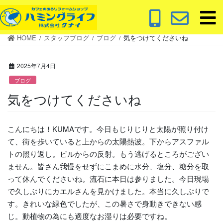
コ
ナ
ン
ビ
テ
ゲ
HOME
スタッフブログ
ブログ
気をつけてくださいね
ン
ー
ツ
シ
に
ョ
2025年7月4日
移
ン
ブログ
動
に
気をつけてくださいね
移
動
こんにちは！KUMAです。今日もじりじりと太陽が照り付け
て、街を歩いていると上からの太陽熱波。下からアスファル
トの照り返し。ビルからの反射。もう逃げるところがござい
ません。皆さん我慢をせずにこまめに水分、塩分、糖分を取
って休んでくださいね。流石に本日は参りました。今日現場
で久しぶりにカエルさんを見かけました。本当に久しぶりで
す。きれいな緑色でしたが、この暑さで身動きできない感
じ。動植物の為にも適度なお湿りは必要ですね。