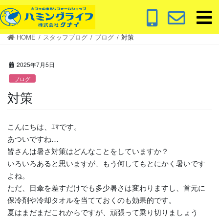
コ
ナ
ン
ビ
テ
ゲ
HOME
スタッフブログ
ブログ
対策
ン
ー
ツ
シ
に
ョ
2025年7月5日
移
ン
ブログ
動
に
対策
移
動
こんにちは、ｴﾏです。
あついですね…
皆さんは暑さ対策はどんなことをしていますか？
いろいろあると思いますが、もう何してもとにかく暑いです
よね。
ただ、日傘を差すだけでも多少暑さは変わりますし、首元に
保冷剤や冷却タオルを当てておくのも効果的です。
夏はまだまだこれからですが、頑張って乗り切りましょう