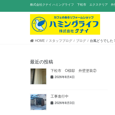
コ
ナ
株式会社クナイ ハミングライフ 下松市 エクステリア 外
ン
ビ
テ
ゲ
ン
ー
ツ
シ
に
ョ
移
ン
HOME
スタッフブログ
ブログ
台風どうでした
動
に
移
動
最近の投稿
下松市 O様邸 外壁塗装②
2026年8月4日
工事進行中
2026年8月3日