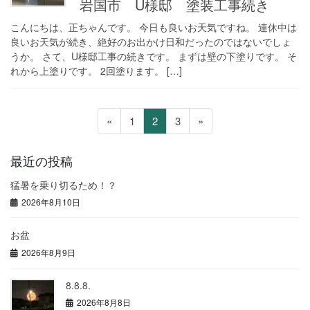
岩国市 U様邸 塗装工事続き
こんにちは、正ちゃんです。 今日も良いお天気ですね。 連休中は
良いお天気が続き、絶好のお出かけ日和だったのではないでしょ
うか。 さて、U様邸工事の続きです。 まずは壁の下塗りです。 そ
れから上塗りです。 2回塗ります。 […]
投
ペ
ペ
ペ
«
1
2
3
»
稿
ー
ー
ー
の
ジ
ジ
ジ
最近の投稿
ペ
猛暑を乗り切るため！？
ー
2026年8月10日
ジ
送
お盆
り
2026年8月9日
8.8.8.
2026年8月8日