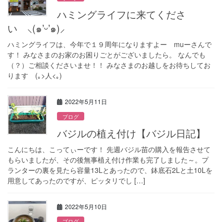
ハミングライフに来てくださ
い ⸜(๑’ᵕ’๑)⸝
ハミングライフは、今年で１９周年になりますよー muーさんで
す！ みなさまのお家のお困りごとがございましたら。 なんでも
（？）ご相談くださいませ！！ みなさまのお越しをお待ちしてお
ります (｡>人<｡)
2022年5月11日
ブログ
バジルの植え付け【バジル日記】
こんにちは、こってぃーです！ 先週バジル苗の購入を報告させて
もらいましたが、その後無事植え付け作業も完了しました～。プ
ランターの裏を見たら容量13Lとあったので、鉢底石2Lと土10Lを
用意してあったのですが、ピッタリでし […]
2022年5月10日
ブログ