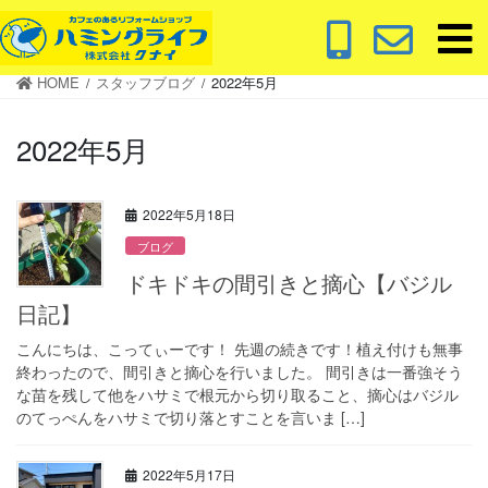
コ
ナ
ン
ビ
テ
ゲ
HOME
スタッフブログ
2022年5月
ン
ー
ツ
シ
2022年5月
に
ョ
移
ン
動
に
2022年5月18日
移
動
ブログ
ドキドキの間引きと摘心【バジル
日記】
こんにちは、こってぃーです！ 先週の続きです！植え付けも無事
終わったので、間引きと摘心を行いました。 間引きは一番強そう
な苗を残して他をハサミで根元から切り取ること、摘心はバジル
のてっぺんをハサミで切り落とすことを言いま […]
2022年5月17日