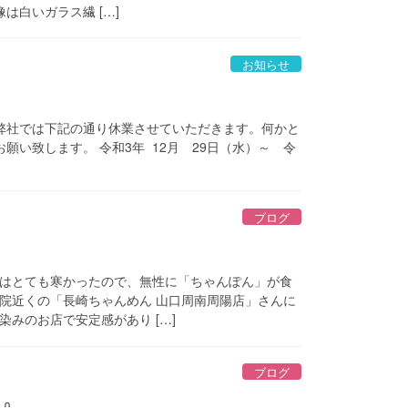
は白いガラス繊 […]
お知らせ
弊社では下記の通り休業させていただきます。何かと
い致します。 令和3年 12月 29日（水）～ 令
ブログ
はとても寒かったので、無性に「ちゃんぽん」が食
院近くの「長崎ちゃんめん 山口周南周陽店」さんに
みのお店で安定感があり […]
ブログ
 ₎