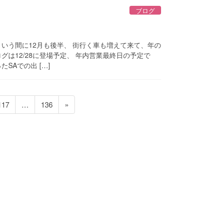
ブログ
いう間に12月も後半、 街行く車も増えて来て、年の
グは12/28に登場予定、 年内営業最終日の予定で
SAでの出 […]
ペ
ペ
117
…
136
»
ー
ー
ジ
ジ