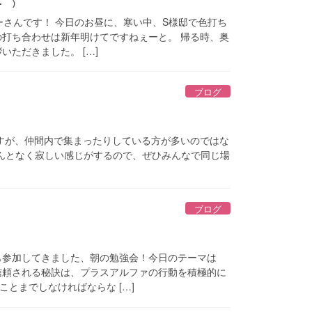
ーさんです！ 今日のお昼に、寒い中、S様邸で色打ち
の打ち合わせは新年明けてですねぇーと。 帰る時、奥
いただきました。 […]
ブログ
すが、仲間内で集まったりしている方が多いのではな
んとなく寂しい感じがするので、ぜひみんなで同じ場
ブログ
も参加してきました、朝の勉強会！今日のテーマは
信頼される秘訣は、プラスアルファの行動を積極的に
とまでしなければならな […]