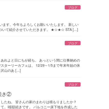
ブログ
います。今年もよろしくお願いいたします。 新しい
ついて紹介させていただきます。 ★☆★☆ STA […]
ブログ
よあれよと日にちが経ち、 あっという間に仕事納めの
ターリーカフェは、 12/29～1/5まで年末年始の休
山のあ […]
ブログ
続き②
ましたね。 皆さんの家のまわりは積もりましたか？
さて、I様邸続きです。 バルコニー床下地を作成した