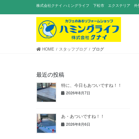
コ
ナ
株式会社クナイ ハミングライフ 下松市 エクステリア 外
ン
ビ
テ
ゲ
ン
ー
ツ
シ
に
ョ
移
ン
HOME
スタッフブログ
ブログ
動
に
移
動
最近の投稿
特に、今日もあついですね！！
2026年8月7日
あ・あついですね！！
2026年8月6日