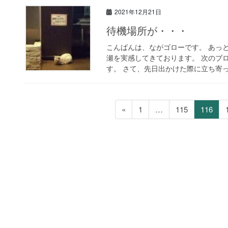
2021年12月21日
待機場所が・・・
こんばんは、ながゴローです。 あっと
瀬を実感してきております。 次のブロ
す。 さて、先日出かけた際に立ち寄った
投
ペ
ペ
ペ
«
1
…
115
116
稿
ー
ー
ー
ジ
ジ
ジ
の
ペ
ー
ジ
送
り